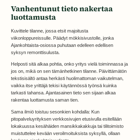
Vanhentunut tieto nakertaa
luottamusta
Kuvittele tilanne, jossa etsit majoitusta
viikonloppureissulle. Päädyt mökkisivustolle, jonka
Ajankohtaista-osiossa puhutaan edelleen edellisen
syksyn remonttisulusta.
Helposti sitä alkaa pohtia, onko yritys vielä toiminnassa ja
jos on, mikä on sen tämänhetkinen tilanne. Päivittämätön
tekstisisältö antaa herkästi huolimattoman vaikutelman,
vaikka itse yrittäjä tekisi käytännössä työnsä kuinka
tarkasti tahansa. Ajantasainen tieto sen sijaan alkaa
rakentaa luottamusta saman tien.
Sama ilmiö toistuu sesonkien kohdalla: Kun
pitopalveluyrityksen verkkosivujen etusivulla esitellään
lokakuussa kesähäiden mansikkakakkuja tai tilitoimisto
muistuttelee kevään veroilmoituksista syksyllä, ollaan