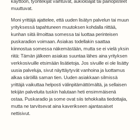
käyttöön, työntekijät vaihtuvat, aukioloajat tai painopisteet
muuttuvat.
Moni yrittäjä ajattelee, että uuden lisätyn palvelun tai muun
yrityksessä tapahtuneen muutoksen kohdalla riittää,
kunhan siitä ilmoittaa somessa tai luottaa perinteisen
puskaradion voimaan. Asiakas todellakin saattaa
kiinnostua somessa näkemästään, mutta se ei vielä yksin
riitä: Tämän jälkeen asiakas suuntaa lähes aina yrityksen
verkkosivuille etsimään lisätietoja. Jos sivuille ei ole lisätty
uusia palveluja, sivut näyttäytyvät vanhoina ja luottamus
alkaa säröillä saman tien. Uuden asiakkaan silmissä
yrittäjä vaikuttaa helposti välinpitämättömältä, ja sellaisen
tekijän palveluita tuskin halutaan heti ensimmäisenä
ostaa. Puskaradio ja some ovat siis tehokkaita tiedottajia,
mutta ne tarvitsevat aina kaverikseen ajantasaiset
nettisivut.