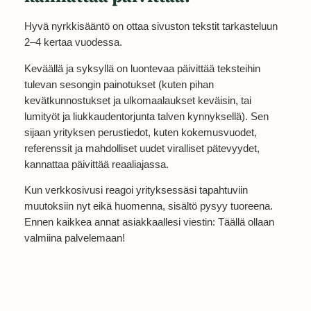
Hyvä nyrkkisääntö on ottaa sivuston tekstit tarkasteluun
2–4 kertaa vuodessa.
Keväällä ja syksyllä on luontevaa päivittää teksteihin
tulevan sesongin painotukset (kuten pihan
kevätkunnostukset ja ulkomaalaukset keväisin, tai
lumityöt ja liukkaudentorjunta talven kynnyksellä). Sen
sijaan yrityksen perustiedot, kuten kokemusvuodet,
referenssit ja mahdolliset uudet viralliset pätevyydet,
kannattaa päivittää reaaliajassa.
Kun verkkosivusi reagoi yrityksessäsi tapahtuviin
muutoksiin nyt eikä huomenna, sisältö pysyy tuoreena.
Ennen kaikkea annat asiakkaallesi viestin: Täällä ollaan
valmiina palvelemaan!