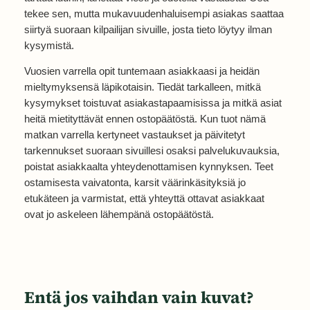
tekee sen, mutta mukavuudenhaluisempi asiakas saattaa
siirtyä suoraan kilpailijan sivuille, josta tieto löytyy ilman
kysymistä.
Vuosien varrella opit tuntemaan asiakkaasi ja heidän
mieltymyksensä läpikotaisin. Tiedät tarkalleen, mitkä
kysymykset toistuvat asiakastapaamisissa ja mitkä asiat
heitä mietityttävät ennen ostopäätöstä. Kun tuot nämä
matkan varrella kertyneet vastaukset ja päivitetyt
tarkennukset suoraan sivuillesi osaksi palvelukuvauksia,
poistat asiakkaalta yhteydenottamisen kynnyksen. Teet
ostamisesta vaivatonta, karsit väärinkäsityksiä jo
etukäteen ja varmistat, että yhteyttä ottavat asiakkaat
ovat jo askeleen lähempänä ostopäätöstä.
Entä jos vaihdan vain kuvat?