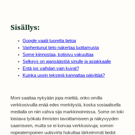
Sisällys
:
Google vaatii tuoretta tietoa
Vanhentunut tieto nakertaa luottamusta
Some kiinnostaa, kotisivu vakuuttaa
Selkeys on ajansäästöä sinulle ja asiakkaalle
Entä jos vaihdan vain kuvat?
Kuinka usein tekstejä kannattaa päivittää?
Moni saattaa nykyään jopa miettiä, onko omilla
verkkosivuilla enää edes merkitystä, koska sosiaalisella
medialla on niin vahva sija markkinoinnissa. Some on toki
loistava työkalu ihmisten tavoittamiseen ja näkyvyyden
saamiseen, mutta se ei korvaa verkkosivuja; somen
nopeatempoinen uutisvirta hukuttaa tärkeimmät tiedot