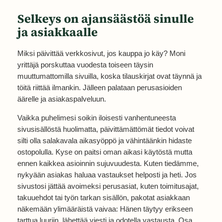
Selkeys on ajansäästöä sinulle
ja asiakkaalle
Miksi päivittää verkkosivut, jos kauppa jo käy? Moni
yrittäjä porskuttaa vuodesta toiseen täysin
muuttumattomilla sivuilla, koska tilauskirjat ovat täynnä ja
töitä riittää ilmankin. Jälleen palataan perusasioiden
äärelle ja asiakaspalveluun.
Vaikka puhelimesi soikin iloisesti vanhentuneesta
sivusisällöstä huolimatta, päivittämättömät tiedot voivat
silti olla salakavala aikasyöppö ja vähintäänkin hidaste
ostopolulla. Kyse on paitsi oman aikasi käytöstä mutta
ennen kaikkea asioinnin sujuvuudesta. Kuten tiedämme,
nykyään asiakas haluaa vastaukset helposti ja heti. Jos
sivustosi jättää avoimeksi perusasiat, kuten toimitusajat,
takuuehdot tai työn tarkan sisällön, pakotat asiakkaan
näkemään ylimääräistä vaivaa: Hänen täytyy erikseen
tarttua luuriin, lähettää viesti ja odotella vastausta. Osa