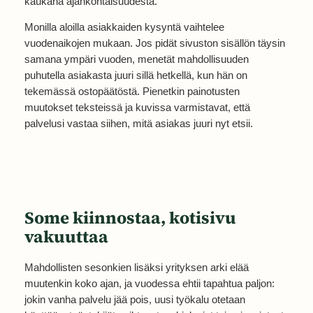
kaukana ajankohtaisuudesta.
Monilla aloilla asiakkaiden kysyntä vaihtelee
vuodenaikojen mukaan. Jos pidät sivuston sisällön täysin
samana ympäri vuoden, menetät mahdollisuuden
puhutella asiakasta juuri sillä hetkellä, kun hän on
tekemässä ostopäätöstä. Pienetkin painotusten
muutokset teksteissä ja kuvissa varmistavat, että
palvelusi vastaa siihen, mitä asiakas juuri nyt etsii.
Some kiinnostaa, kotisivu
vakuuttaa
Mahdollisten sesonkien lisäksi yrityksen arki elää
muutenkin koko ajan, ja vuodessa ehtii tapahtua paljon:
jokin vanha palvelu jää pois, uusi työkalu otetaan