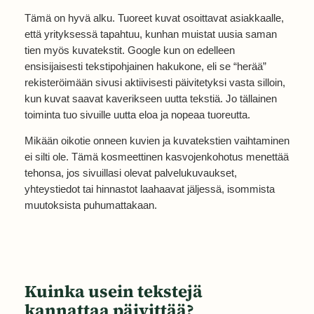
Tämä on hyvä alku. Tuoreet kuvat osoittavat asiakkaalle,
että yrityksessä tapahtuu, kunhan muistat uusia saman
tien myös kuvatekstit. Google kun on edelleen
ensisijaisesti tekstipohjainen hakukone, eli se “herää”
rekisteröimään sivusi aktiivisesti päivitetyksi vasta silloin,
kun kuvat saavat kaverikseen uutta tekstiä. Jo tällainen
toiminta tuo sivuille uutta eloa ja nopeaa tuoreutta.
Mikään oikotie onneen kuvien ja kuvatekstien vaihtaminen
ei silti ole. Tämä kosmeettinen kasvojenkohotus menettää
tehonsa, jos sivuillasi olevat palvelukuvaukset,
yhteystiedot tai hinnastot laahaavat jäljessä, isommista
muutoksista puhumattakaan.
Kuinka usein tekstejä
kannattaa päivittää?